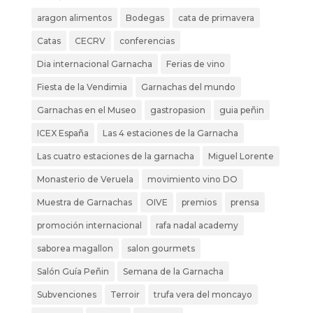
aragon alimentos
Bodegas
cata de primavera
Catas
CECRV
conferencias
Dia internacional Garnacha
Ferias de vino
Fiesta de la Vendimia
Garnachas del mundo
Garnachas en el Museo
gastropasion
guia peñin
ICEX España
Las 4 estaciones de la Garnacha
Las cuatro estaciones de la garnacha
Miguel Lorente
Monasterio de Veruela
movimiento vino DO
Muestra de Garnachas
OIVE
premios
prensa
promoción internacional
rafa nadal academy
saborea magallon
salon gourmets
Salón Guía Peñin
Semana de la Garnacha
Subvenciones
Terroir
trufa vera del moncayo