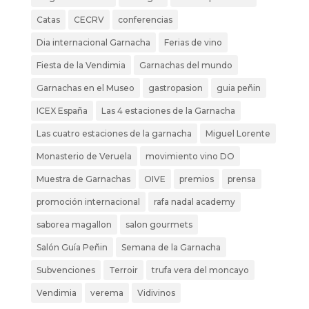
Catas
CECRV
conferencias
Dia internacional Garnacha
Ferias de vino
Fiesta de la Vendimia
Garnachas del mundo
Garnachas en el Museo
gastropasion
guia peñin
ICEX España
Las 4 estaciones de la Garnacha
Las cuatro estaciones de la garnacha
Miguel Lorente
Monasterio de Veruela
movimiento vino DO
Muestra de Garnachas
OIVE
premios
prensa
promoción internacional
rafa nadal academy
saborea magallon
salon gourmets
Salón Guía Peñin
Semana de la Garnacha
Subvenciones
Terroir
trufa vera del moncayo
Vendimia
verema
Vidivinos