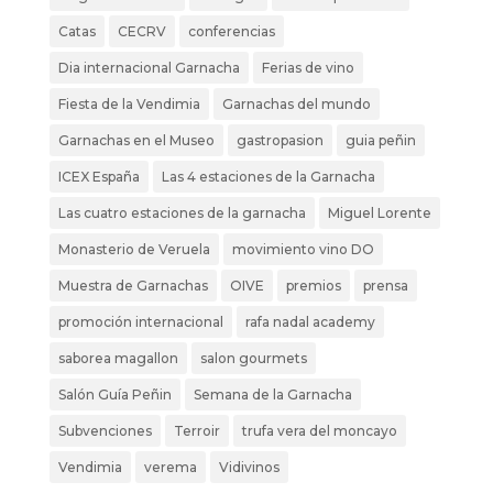
Catas
CECRV
conferencias
Dia internacional Garnacha
Ferias de vino
Fiesta de la Vendimia
Garnachas del mundo
Garnachas en el Museo
gastropasion
guia peñin
ICEX España
Las 4 estaciones de la Garnacha
Las cuatro estaciones de la garnacha
Miguel Lorente
Monasterio de Veruela
movimiento vino DO
Muestra de Garnachas
OIVE
premios
prensa
promoción internacional
rafa nadal academy
saborea magallon
salon gourmets
Salón Guía Peñin
Semana de la Garnacha
Subvenciones
Terroir
trufa vera del moncayo
Vendimia
verema
Vidivinos