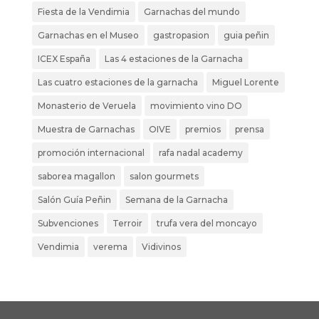
Fiesta de la Vendimia
Garnachas del mundo
Garnachas en el Museo
gastropasion
guia peñin
ICEX España
Las 4 estaciones de la Garnacha
Las cuatro estaciones de la garnacha
Miguel Lorente
Monasterio de Veruela
movimiento vino DO
Muestra de Garnachas
OIVE
premios
prensa
promoción internacional
rafa nadal academy
saborea magallon
salon gourmets
Salón Guía Peñin
Semana de la Garnacha
Subvenciones
Terroir
trufa vera del moncayo
Vendimia
verema
Vidivinos