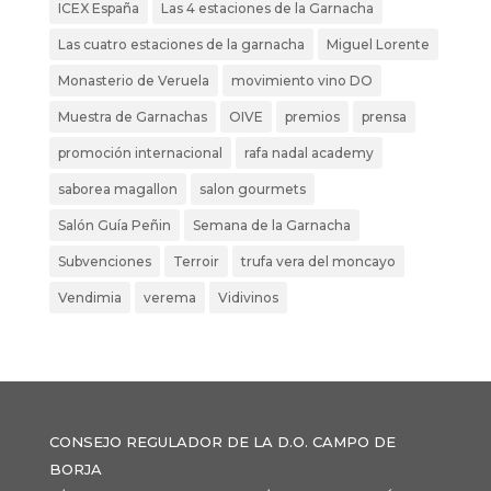
ICEX España
Las 4 estaciones de la Garnacha
Las cuatro estaciones de la garnacha
Miguel Lorente
Monasterio de Veruela
movimiento vino DO
Muestra de Garnachas
OIVE
premios
prensa
promoción internacional
rafa nadal academy
saborea magallon
salon gourmets
Salón Guía Peñin
Semana de la Garnacha
Subvenciones
Terroir
trufa vera del moncayo
Vendimia
verema
Vidivinos
CONSEJO REGULADOR DE LA D.O. CAMPO DE
BORJA