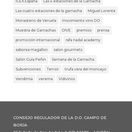
ICEX España
Las 4 estaciones de la Garnacha
Las cuatro estaciones de la garnacha
Miguel Lorente
Monasterio de Veruela
movimiento vino DO
Muestra de Garnachas
OIVE
premios
prensa
promoción internacional
rafa nadal academy
saborea magallon
salon gourmets
Salón Guía Peñin
Semana de la Garnacha
Subvenciones
Terroir
trufa vera del moncayo
Vendimia
verema
Vidivinos
CONSEJO REGULADOR DE LA D.O. CAMPO DE
BORJA