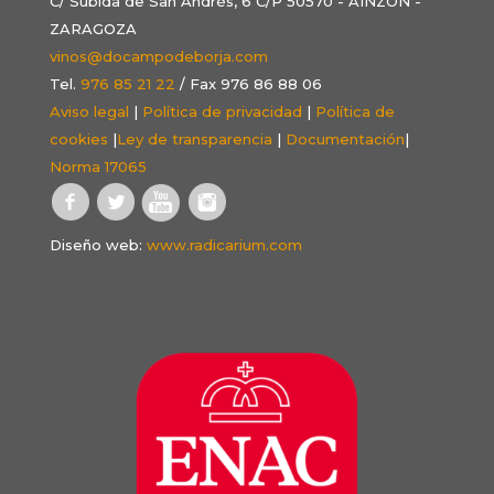
C/ Subida de San Andrés, 6 C/P 50570 - AINZÓN -
ZARAGOZA
vinos@docampodeborja.com
Tel.
976 85 21 22
/ Fax 976 86 88 06
Aviso legal
|
Política de privacidad
|
Política de
cookies
|
Ley de transparencia
|
Documentación
|
Norma 17065
Diseño web:
www.radicarium.com