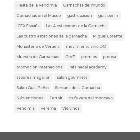
Fiesta de la Vendimia
Garnachas del mundo
Garnachas en el Museo
gastropasion
guia peñin
ICEX España
Las 4 estaciones de la Garnacha
Las cuatro estaciones de la garnacha
Miguel Lorente
Monasterio de Veruela
movimiento vino DO
Muestra de Garnachas
OIVE
premios
prensa
promoción internacional
rafa nadal academy
saborea magallon
salon gourmets
Salón Guía Peñin
Semana de la Garnacha
Subvenciones
Terroir
trufa vera del moncayo
Vendimia
verema
Vidivinos