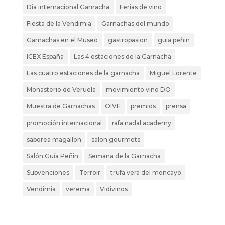
Dia internacional Garnacha
Ferias de vino
Fiesta de la Vendimia
Garnachas del mundo
Garnachas en el Museo
gastropasion
guia peñin
ICEX España
Las 4 estaciones de la Garnacha
Las cuatro estaciones de la garnacha
Miguel Lorente
Monasterio de Veruela
movimiento vino DO
Muestra de Garnachas
OIVE
premios
prensa
promoción internacional
rafa nadal academy
saborea magallon
salon gourmets
Salón Guía Peñin
Semana de la Garnacha
Subvenciones
Terroir
trufa vera del moncayo
Vendimia
verema
Vidivinos