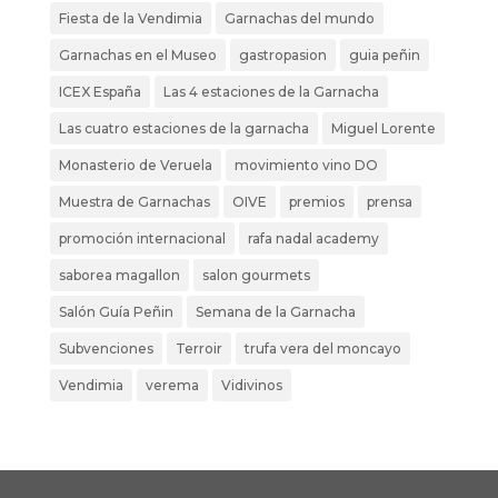
Fiesta de la Vendimia
Garnachas del mundo
Garnachas en el Museo
gastropasion
guia peñin
ICEX España
Las 4 estaciones de la Garnacha
Las cuatro estaciones de la garnacha
Miguel Lorente
Monasterio de Veruela
movimiento vino DO
Muestra de Garnachas
OIVE
premios
prensa
promoción internacional
rafa nadal academy
saborea magallon
salon gourmets
Salón Guía Peñin
Semana de la Garnacha
Subvenciones
Terroir
trufa vera del moncayo
Vendimia
verema
Vidivinos