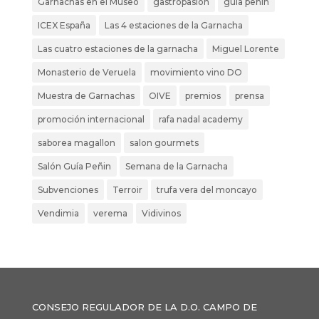
Garnachas en el Museo
gastropasion
guia peñin
ICEX España
Las 4 estaciones de la Garnacha
Las cuatro estaciones de la garnacha
Miguel Lorente
Monasterio de Veruela
movimiento vino DO
Muestra de Garnachas
OIVE
premios
prensa
promoción internacional
rafa nadal academy
saborea magallon
salon gourmets
Salón Guía Peñin
Semana de la Garnacha
Subvenciones
Terroir
trufa vera del moncayo
Vendimia
verema
Vidivinos
CONSEJO REGULADOR DE LA D.O. CAMPO DE