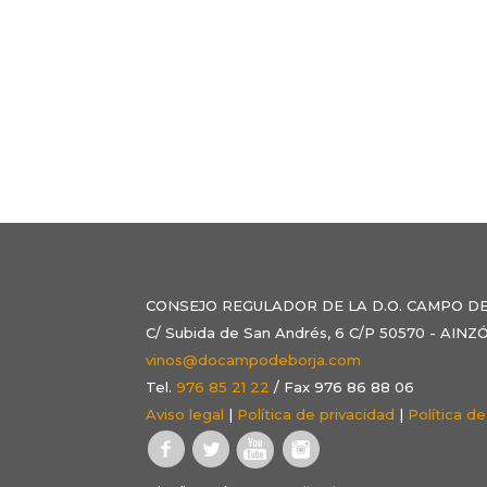
CONSEJO REGULADOR DE LA D.O. CAMPO D
C/ Subida de San Andrés, 6 C/P 50570 - AI
vinos@docampodeborja.com
Tel.
976 85 21 22
/ Fax 976 86 88 06
Aviso legal
|
Política de privacidad
|
Política d