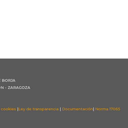
E BORJA
NZÓN - ZARAGOZA
e cookies
|
Ley de transparencia
|
Documentación
|
Norma 17065