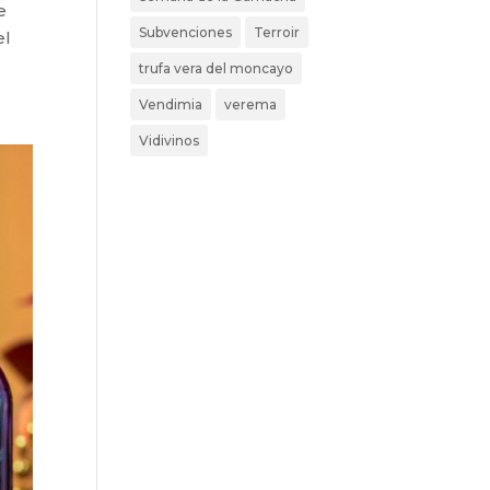
e
Subvenciones
Terroir
el
trufa vera del moncayo
Vendimia
verema
Vidivinos