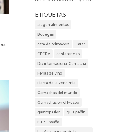
ETIQUETAS
aragon alimentos
Bodegas
das
cata de primavera
Catas
CECRV
conferencias
Dia internacional Garnacha
Ferias de vino
Fiesta de la Vendimia
Garnachas del mundo
Garnachas en el Museo
gastropasion
guia peñin
ICEX España
Las 4 estaciones de la