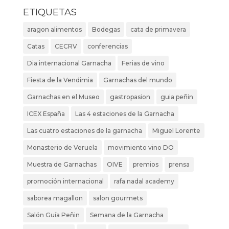
ETIQUETAS
aragon alimentos
Bodegas
cata de primavera
Catas
CECRV
conferencias
Dia internacional Garnacha
Ferias de vino
Fiesta de la Vendimia
Garnachas del mundo
Garnachas en el Museo
gastropasion
guia peñin
ICEX España
Las 4 estaciones de la Garnacha
Las cuatro estaciones de la garnacha
Miguel Lorente
Monasterio de Veruela
movimiento vino DO
Muestra de Garnachas
OIVE
premios
prensa
promoción internacional
rafa nadal academy
saborea magallon
salon gourmets
Salón Guía Peñin
Semana de la Garnacha