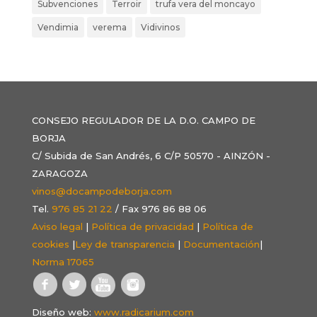
Subvenciones
Terroir
trufa vera del moncayo
Vendimia
verema
Vidivinos
CONSEJO REGULADOR DE LA D.O. CAMPO DE
BORJA
C/ Subida de San Andrés, 6 C/P 50570 - AINZÓN -
ZARAGOZA
vinos@docampodeborja.com
Tel.
976 85 21 22
/ Fax 976 86 88 06
Aviso legal
|
Política de privacidad
|
Política de
cookies
|
Ley de transparencia
|
Documentación
|
Norma 17065
Diseño web:
www.radicarium.com