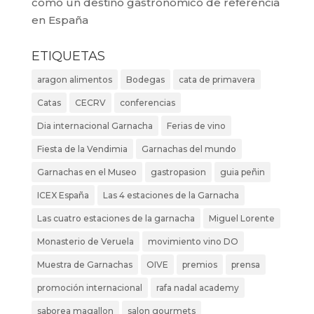
como un destino gastronómico de referencia
en España
ETIQUETAS
aragon alimentos
Bodegas
cata de primavera
Catas
CECRV
conferencias
Dia internacional Garnacha
Ferias de vino
Fiesta de la Vendimia
Garnachas del mundo
Garnachas en el Museo
gastropasion
guia peñin
ICEX España
Las 4 estaciones de la Garnacha
Las cuatro estaciones de la garnacha
Miguel Lorente
Monasterio de Veruela
movimiento vino DO
Muestra de Garnachas
OIVE
premios
prensa
promoción internacional
rafa nadal academy
saborea magallon
salon gourmets