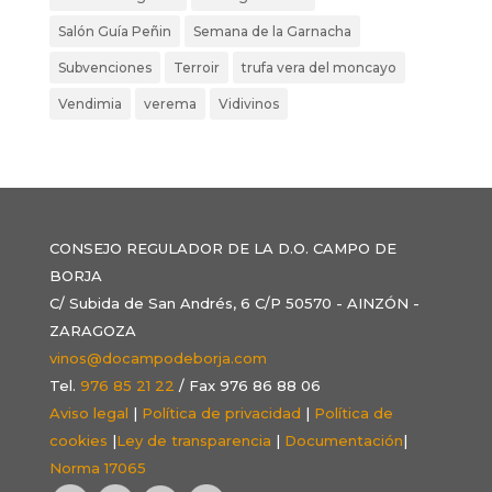
Salón Guía Peñin
Semana de la Garnacha
Subvenciones
Terroir
trufa vera del moncayo
Vendimia
verema
Vidivinos
CONSEJO REGULADOR DE LA D.O. CAMPO DE
BORJA
C/ Subida de San Andrés, 6 C/P 50570 - AINZÓN -
ZARAGOZA
vinos@docampodeborja.com
Tel.
976 85 21 22
/ Fax 976 86 88 06
Aviso legal
|
Política de privacidad
|
Política de
cookies
|
Ley de transparencia
|
Documentación
|
Norma 17065