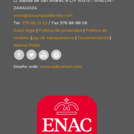
C/ Subida de San Andrés, 6 C/P 50570 - AINZÓN -
ZARAGOZA
vinos@docampodeborja.com
Tel.
976 85 21 22
/ Fax 976 86 88 06
Aviso legal
|
Política de privacidad
|
Política de
cookies
|
Ley de transparencia
|
Documentación
|
Norma 17065
Diseño web:
www.radicarium.com