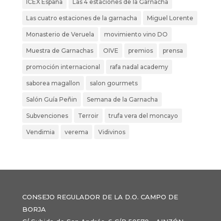
ICEX España
Las 4 estaciones de la Garnacha
Las cuatro estaciones de la garnacha
Miguel Lorente
Monasterio de Veruela
movimiento vino DO
Muestra de Garnachas
OIVE
premios
prensa
promoción internacional
rafa nadal academy
saborea magallon
salon gourmets
Salón Guía Peñin
Semana de la Garnacha
Subvenciones
Terroir
trufa vera del moncayo
Vendimia
verema
Vidivinos
CONSEJO REGULADOR DE LA D.O. CAMPO DE
BORJA