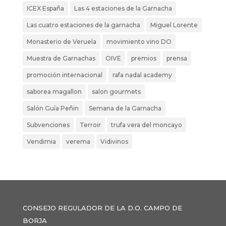
ICEX España
Las 4 estaciones de la Garnacha
Las cuatro estaciones de la garnacha
Miguel Lorente
Monasterio de Veruela
movimiento vino DO
Muestra de Garnachas
OIVE
premios
prensa
promoción internacional
rafa nadal academy
saborea magallon
salon gourmets
Salón Guía Peñin
Semana de la Garnacha
Subvenciones
Terroir
trufa vera del moncayo
Vendimia
verema
Vidivinos
CONSEJO REGULADOR DE LA D.O. CAMPO DE
BORJA