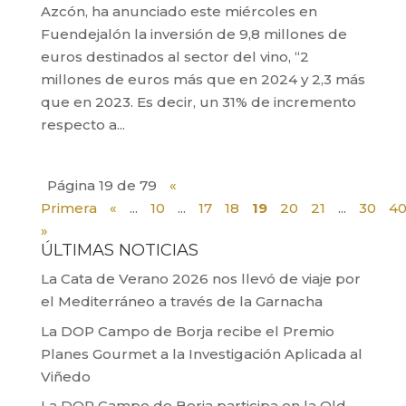
Azcón, ha anunciado este miércoles en
Fuendejalón la inversión de 9,8 millones de
euros destinados al sector del vino, “2
millones de euros más que en 2024 y 2,3 más
que en 2023. Es decir, un 31% de incremento
respecto a...
Página 19 de 79
«
Primera
«
...
10
...
17
18
19
20
21
...
30
4
»
ÚLTIMAS NOTICIAS
La Cata de Verano 2026 nos llevó de viaje por
el Mediterráneo a través de la Garnacha
La DOP Campo de Borja recibe el Premio
Planes Gourmet a la Investigación Aplicada al
Viñedo
La DOP Campo de Borja participa en la Old