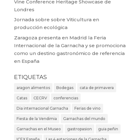
Vine Conference Heritage Showcase de
Londres
Jornada sobre sobre Viticultura en
producción ecológica
Zaragoza presenta en Madrid la Feria
Internacional de la Garnacha y se promociona
como un destino gastronómico de referencia
en España
ETIQUETAS
aragon alimentos
Bodegas
cata de primavera
Catas
CECRV
conferencias
Dia internacional Garnacha
Ferias de vino
Fiesta de la Vendimia
Garnachas del mundo
Garnachas en el Museo
gastropasion
guia peñin
ICEX España
Las 4 estaciones de la Garnacha