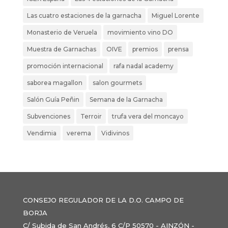
Las cuatro estaciones de la garnacha
Miguel Lorente
Monasterio de Veruela
movimiento vino DO
Muestra de Garnachas
OIVE
premios
prensa
promoción internacional
rafa nadal academy
saborea magallon
salon gourmets
Salón Guía Peñin
Semana de la Garnacha
Subvenciones
Terroir
trufa vera del moncayo
Vendimia
verema
Vidivinos
CONSEJO REGULADOR DE LA D.O. CAMPO DE
BORJA
C/ Subida de San Andrés, 6 C/P 50570 - AINZÓN -