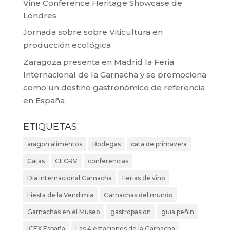
Vine Conference Heritage Showcase de
Londres
Jornada sobre sobre Viticultura en
producción ecológica
Zaragoza presenta en Madrid la Feria
Internacional de la Garnacha y se promociona
como un destino gastronómico de referencia
en España
ETIQUETAS
aragon alimentos
Bodegas
cata de primavera
Catas
CECRV
conferencias
Dia internacional Garnacha
Ferias de vino
Fiesta de la Vendimia
Garnachas del mundo
Garnachas en el Museo
gastropasion
guia peñin
ICEX España
Las 4 estaciones de la Garnacha