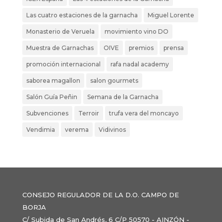
Las cuatro estaciones de la garnacha
Miguel Lorente
Monasterio de Veruela
movimiento vino DO
Muestra de Garnachas
OIVE
premios
prensa
promoción internacional
rafa nadal academy
saborea magallon
salon gourmets
Salón Guía Peñin
Semana de la Garnacha
Subvenciones
Terroir
trufa vera del moncayo
Vendimia
verema
Vidivinos
CONSEJO REGULADOR DE LA D.O. CAMPO DE
BORJA
C/ Subida de San Andrés, 6 C/P 50570 - AINZÓN -