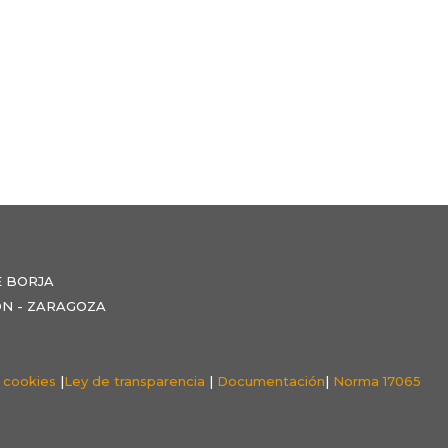
E BORJA
NZÓN - ZARAGOZA
e cookies
|
Ley de transparencia
|
Documentación
|
Norma 17065