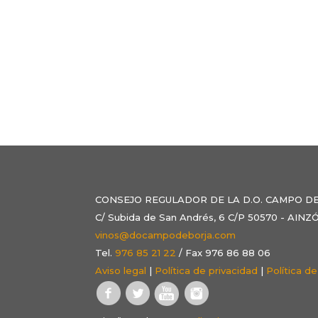
CONSEJO REGULADOR DE LA D.O. CAMPO D
C/ Subida de San Andrés, 6 C/P 50570 - AI
vinos@docampodeborja.com
Tel.
976 85 21 22
/ Fax 976 86 88 06
Aviso legal
|
Política de privacidad
|
Política d