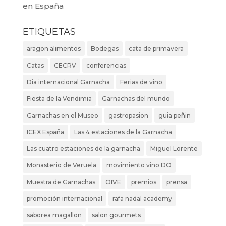
en España
ETIQUETAS
aragon alimentos
Bodegas
cata de primavera
Catas
CECRV
conferencias
Dia internacional Garnacha
Ferias de vino
Fiesta de la Vendimia
Garnachas del mundo
Garnachas en el Museo
gastropasion
guia peñin
ICEX España
Las 4 estaciones de la Garnacha
Las cuatro estaciones de la garnacha
Miguel Lorente
Monasterio de Veruela
movimiento vino DO
Muestra de Garnachas
OIVE
premios
prensa
promoción internacional
rafa nadal academy
saborea magallon
salon gourmets