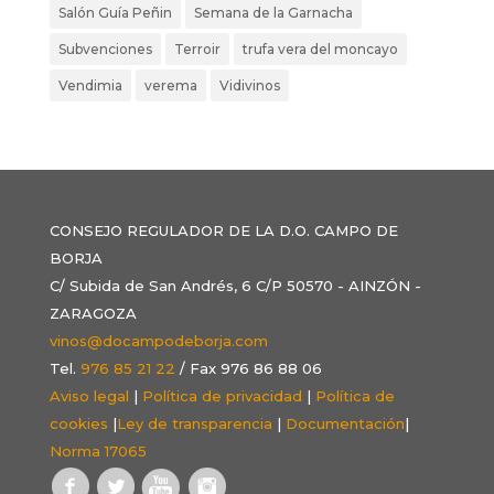
Salón Guía Peñin
Semana de la Garnacha
Subvenciones
Terroir
trufa vera del moncayo
Vendimia
verema
Vidivinos
CONSEJO REGULADOR DE LA D.O. CAMPO DE
BORJA
C/ Subida de San Andrés, 6 C/P 50570 - AINZÓN -
ZARAGOZA
vinos@docampodeborja.com
Tel.
976 85 21 22
/ Fax 976 86 88 06
Aviso legal
|
Política de privacidad
|
Política de
cookies
|
Ley de transparencia
|
Documentación
|
Norma 17065