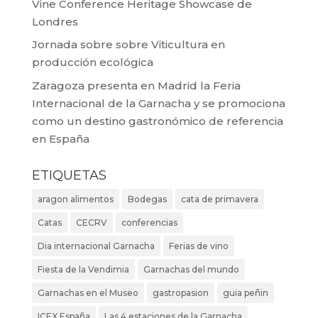
Vine Conference Heritage Showcase de
Londres
Jornada sobre sobre Viticultura en
producción ecológica
Zaragoza presenta en Madrid la Feria
Internacional de la Garnacha y se promociona
como un destino gastronómico de referencia
en España
ETIQUETAS
aragon alimentos
Bodegas
cata de primavera
Catas
CECRV
conferencias
Dia internacional Garnacha
Ferias de vino
Fiesta de la Vendimia
Garnachas del mundo
Garnachas en el Museo
gastropasion
guia peñin
ICEX España
Las 4 estaciones de la Garnacha