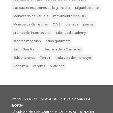
Las cuatro estaciones de la garnacha
Miguel Lorente
Monasterio de Veruela
movimiento vino DO
Muestra de Garnachas
OIVE
premios
prensa
promoción internacional
rafa nadal academy
saborea magallon
salon gourmets
Salón Guía Peñin
Semana de la Garnacha
Subvenciones
Terroir
trufa vera del moncayo
Vendimia
verema
Vidivinos
CONSEJO REGULADOR DE LA D.O. CAMPO DE
BORJA
C/ Subida de San Andrés, 6 C/P 50570 - AINZÓN -