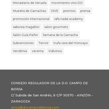
Monasterio de Veruela
movimiento vino DO
Muestra de Garnachas
OIVE
premios
prensa
promoción internacional
rafa nadal academy
saborea magallon
salon gourmets
Salón Guía Peñin
Semana de la Garnacha
Subvenciones
Terroir
trufa vera del moncayo
Vendimia
verema
Vidivinos
CONSEJO REGULADOR DE LA D.O. CAMPO DE
BORJA
C/ Subida de San Andrés, 6 C/P 50570 - AINZÓN -
ZARAGOZA
vinos@docampodeborja.com