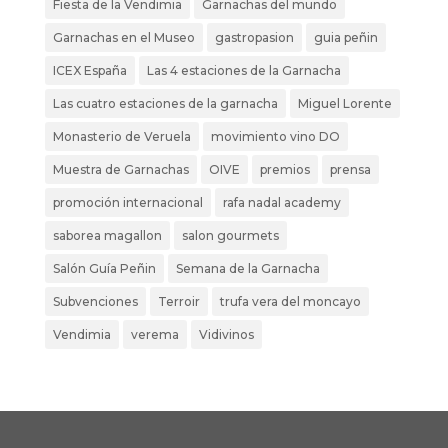
Fiesta de la Vendimia
Garnachas del mundo
Garnachas en el Museo
gastropasion
guia peñin
ICEX España
Las 4 estaciones de la Garnacha
Las cuatro estaciones de la garnacha
Miguel Lorente
Monasterio de Veruela
movimiento vino DO
Muestra de Garnachas
OIVE
premios
prensa
promoción internacional
rafa nadal academy
saborea magallon
salon gourmets
Salón Guía Peñin
Semana de la Garnacha
Subvenciones
Terroir
trufa vera del moncayo
Vendimia
verema
Vidivinos