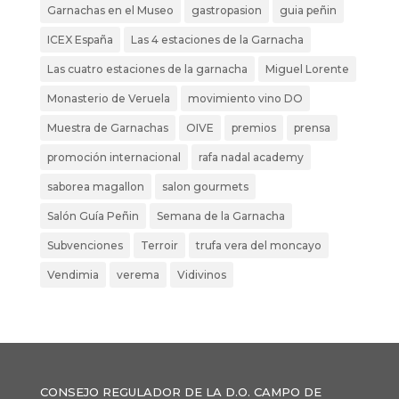
Garnachas en el Museo
gastropasion
guia peñin
ICEX España
Las 4 estaciones de la Garnacha
Las cuatro estaciones de la garnacha
Miguel Lorente
Monasterio de Veruela
movimiento vino DO
Muestra de Garnachas
OIVE
premios
prensa
promoción internacional
rafa nadal academy
saborea magallon
salon gourmets
Salón Guía Peñin
Semana de la Garnacha
Subvenciones
Terroir
trufa vera del moncayo
Vendimia
verema
Vidivinos
CONSEJO REGULADOR DE LA D.O. CAMPO DE