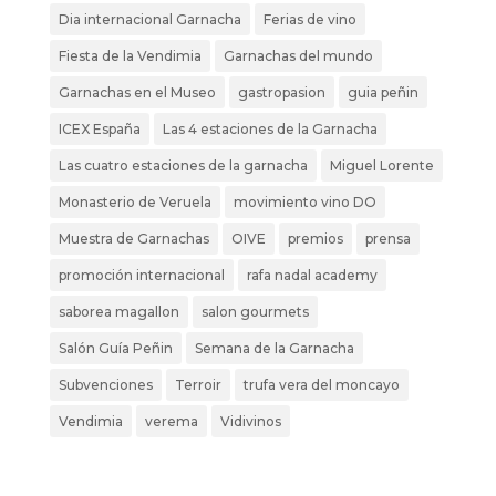
Dia internacional Garnacha
Ferias de vino
Fiesta de la Vendimia
Garnachas del mundo
Garnachas en el Museo
gastropasion
guia peñin
ICEX España
Las 4 estaciones de la Garnacha
Las cuatro estaciones de la garnacha
Miguel Lorente
Monasterio de Veruela
movimiento vino DO
Muestra de Garnachas
OIVE
premios
prensa
promoción internacional
rafa nadal academy
saborea magallon
salon gourmets
Salón Guía Peñin
Semana de la Garnacha
Subvenciones
Terroir
trufa vera del moncayo
Vendimia
verema
Vidivinos