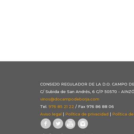
CONSEJO REGULADOR DE LA D.O. CAMPO D
C/ Subida de San Andrés, 6 C/P 50570 - AI
vinos@docampodeborja.com
Tel.
976 85 21 22
/ Fax 976 86 88 06
Aviso legal
|
Política de privacidad
|
Política d