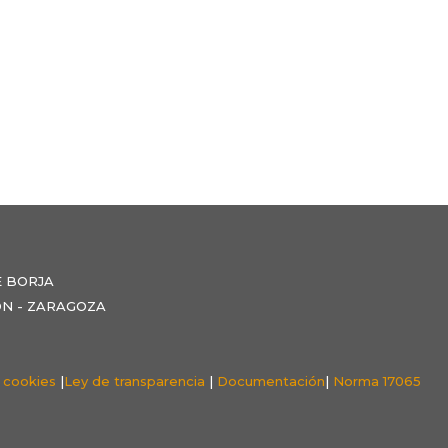
E BORJA
NZÓN - ZARAGOZA
e cookies
|
Ley de transparencia
|
Documentación
|
Norma 17065