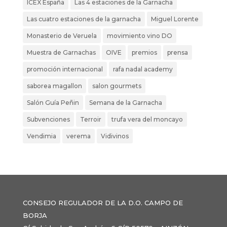
ICEX España
Las 4 estaciones de la Garnacha
Las cuatro estaciones de la garnacha
Miguel Lorente
Monasterio de Veruela
movimiento vino DO
Muestra de Garnachas
OIVE
premios
prensa
promoción internacional
rafa nadal academy
saborea magallon
salon gourmets
Salón Guía Peñin
Semana de la Garnacha
Subvenciones
Terroir
trufa vera del moncayo
Vendimia
verema
Vidivinos
CONSEJO REGULADOR DE LA D.O. CAMPO DE
BORJA