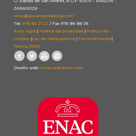
C/ Subida de San Andrés, 6 C/P 50570 - AINZÓN -
ZARAGOZA
vinos@docampodeborja.com
Tel.
976 85 21 22
/ Fax 976 86 88 06
Aviso legal
|
Política de privacidad
|
Política de
cookies
|
Ley de transparencia
|
Documentación
|
Norma 17065
Diseño web:
www.radicarium.com