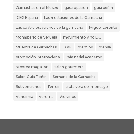
Garnachas en el Museo
gastropasion
guia peñin
ICEX España
Las 4 estaciones de la Garnacha
Las cuatro estaciones de la garnacha
Miguel Lorente
Monasterio de Veruela
movimiento vino DO
Muestra de Garnachas
OIVE
premios
prensa
promoción internacional
rafa nadal academy
saborea magallon
salon gourmets
Salón Guía Peñin
Semana de la Garnacha
Subvenciones
Terroir
trufa vera del moncayo
Vendimia
verema
Vidivinos