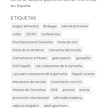
en España
ETIQUETAS
aragon alimentos
Bodegas
cata de primavera
Catas
CECRV
conferencias
Dia internacional Garnacha
Ferias de vino
Fiesta de la Vendimia
Garnachas del mundo
Garnachas en el Museo
gastropasion
guia peñin
ICEX España
Las 4 estaciones de la Garnacha
Las cuatro estaciones de la garnacha
Miguel Lorente
Monasterio de Veruela
movimiento vino DO
Muestra de Garnachas
OIVE
premios
prensa
promoción internacional
rafa nadal academy
saborea magallon
salon gourmets