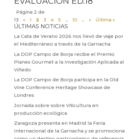
EVALUACIÓN ED.18
Página 2 de
13
«
1
2
3
4
5
...
10
...
»
Última »
ÚLTIMAS NOTICIAS
La Cata de Verano 2026 nos llevó de viaje por
el Mediterráneo a través de la Garnacha
La DOP Campo de Borja recibe el Premio
Planes Gourmet a la Investigación Aplicada al
Viñedo
La DOP Campo de Borja participa en la Old
Vine Conference Heritage Showcase de
Londres
Jornada sobre sobre Viticultura en
producción ecológica
Zaragoza presenta en Madrid la Feria
Internacional de la Garnacha y se promociona
como un destino gastronómico de referencia