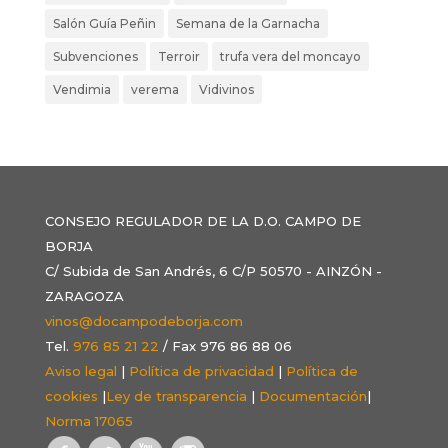
Salón Guía Peñin
Semana de la Garnacha
Subvenciones
Terroir
trufa vera del moncayo
Vendimia
verema
Vidivinos
CONSEJO REGULADOR DE LA D.O. CAMPO DE
BORJA
C/ Subida de San Andrés, 6 C/P 50570 - AINZÓN -
ZARAGOZA
vinos@docampodeborja.com
Tel.
976 85 21 22
/ Fax 976 86 88 06
Aviso legal
|
Política de privacidad
|
Política de
cookies
|
Ley de transparencia
|
Documentación
|
Norma 17065