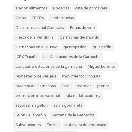
aragon alimentos
Bodegas
cata de primavera
Catas
CECRV
conferencias
Dia internacional Garnacha
Ferias de vino
Fiesta de la Vendimia
Garnachas del mundo
Garnachas en el Museo
gastropasion
guia peñin
ICEX España
Las 4 estaciones de la Garnacha
Las cuatro estaciones de la garnacha
Miguel Lorente
Monasterio de Veruela
movimiento vino DO
Muestra de Garnachas
OIVE
premios
prensa
promoción internacional
rafa nadal academy
saborea magallon
salon gourmets
Salón Guía Peñin
Semana de la Garnacha
Subvenciones
Terroir
trufa vera del moncayo