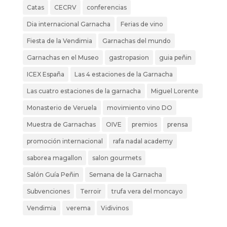
Catas
CECRV
conferencias
Dia internacional Garnacha
Ferias de vino
Fiesta de la Vendimia
Garnachas del mundo
Garnachas en el Museo
gastropasion
guia peñin
ICEX España
Las 4 estaciones de la Garnacha
Las cuatro estaciones de la garnacha
Miguel Lorente
Monasterio de Veruela
movimiento vino DO
Muestra de Garnachas
OIVE
premios
prensa
promoción internacional
rafa nadal academy
saborea magallon
salon gourmets
Salón Guía Peñin
Semana de la Garnacha
Subvenciones
Terroir
trufa vera del moncayo
Vendimia
verema
Vidivinos