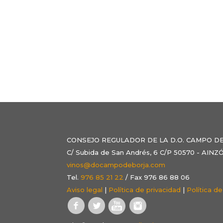
CONSEJO REGULADOR DE LA D.O. CAMPO D
C/ Subida de San Andrés, 6 C/P 50570 - AI
vinos@docampodeborja.com
Tel.
976 85 21 22
/ Fax 976 86 88 06
Aviso legal
|
Política de privacidad
|
Política d