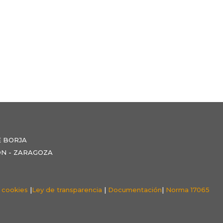
E BORJA
NZÓN - ZARAGOZA
e cookies
|
Ley de transparencia
|
Documentación
|
Norma 17065