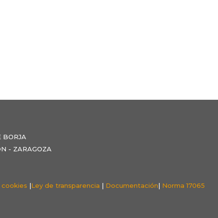
E BORJA
NZÓN - ZARAGOZA
e cookies
|
Ley de transparencia
|
Documentación
|
Norma 17065