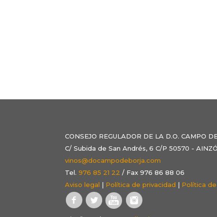
CONSEJO REGULADOR DE LA D.O. CAMPO D
C/ Subida de San Andrés, 6 C/P 50570 - AI
vinos@docampodeborja.com
Tel.
976 85 21 22
/ Fax 976 86 88 06
Aviso legal
|
Política de privacidad
|
Política d