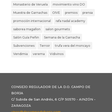
Monasterio de Veruela
movimiento vino DO
Muestra de Garnachas
OIVE
premios
prensa
promoción internacional
rafa nadal academy
saborea magallon
salon gourmets
Salón Guía Peñin
Semana de la Garnacha
Subvenciones
Terroir
trufa vera del moncayo
Vendimia
verema
Vidivinos
CONSEJO REGULADOR DE LA D.O. CAMPO DE
BORJA
C/ Subida de San Andrés, 6 C/P 50570 - AINZÓN -
ZARAGOZA
vinos@docampodeborja.com