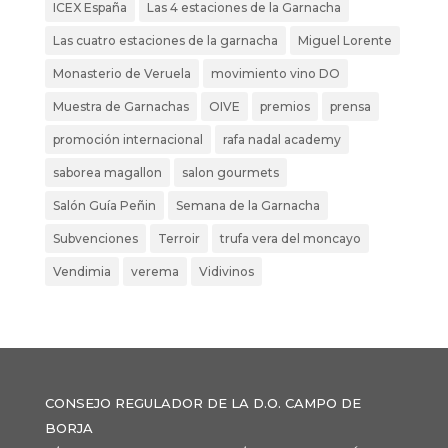
ICEX España
Las 4 estaciones de la Garnacha
Las cuatro estaciones de la garnacha
Miguel Lorente
Monasterio de Veruela
movimiento vino DO
Muestra de Garnachas
OIVE
premios
prensa
promoción internacional
rafa nadal academy
saborea magallon
salon gourmets
Salón Guía Peñin
Semana de la Garnacha
Subvenciones
Terroir
trufa vera del moncayo
Vendimia
verema
Vidivinos
CONSEJO REGULADOR DE LA D.O. CAMPO DE
BORJA