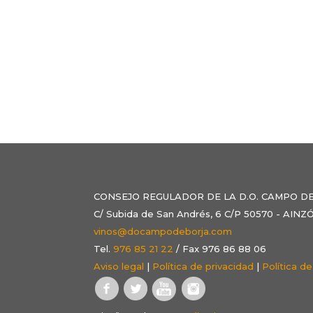
CONSEJO REGULADOR DE LA D.O. CAMPO D
C/ Subida de San Andrés, 6 C/P 50570 - AI
vinos@docampodeborja.com
Tel.
976 85 21 22
/ Fax 976 86 88 06
Aviso legal
|
Política de privacidad
|
Política d