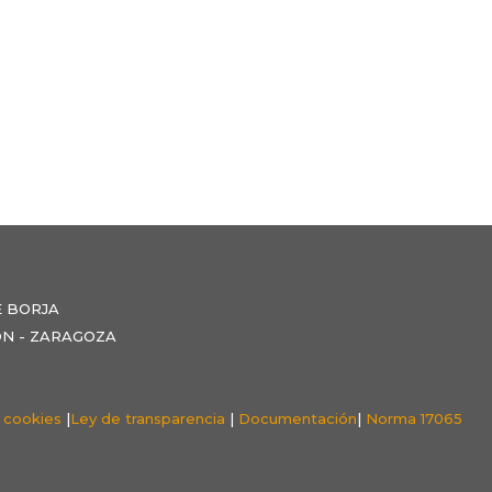
E BORJA
NZÓN - ZARAGOZA
e cookies
|
Ley de transparencia
|
Documentación
|
Norma 17065