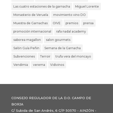
Las cuatro estaciones de la garnacha
Miguel Lorente
Monasterio de Veruela
movimiento vino DO
Muestra de Garnachas
OIVE
premios
prensa
promoción internacional
rafa nadal academy
saborea magallon
salon gourmets
Salón Guía Peñin
Semana de la Garnacha
Subvenciones
Terroir
trufa vera del moncayo
Vendimia
verema
Vidivinos
CONSEJO REGULADOR DE LA D.O. CAMPO DE
BORJA
C/ Subida de San Andrés, 6 C/P 50570 - AINZÓN -