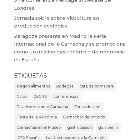
Vine Conference Heritage Showcase de
Londres
Jornada sobre sobre Viticultura en
producción ecológica
Zaragoza presenta en Madrid la Feria
Internacional de la Garnacha y se promociona
como un destino gastronómico de referencia
en España
ETIQUETAS
aragon alimentos
Bodegas
cata de primavera
Catas
CECRV
conferencias
Dia internacional Garnacha
Ferias de vino
Fiesta de la Vendimia
Garnachas del mundo
Garnachas en el Museo
gastropasion
guia peñin
ICEX España
Las 4 estaciones de la Garnacha