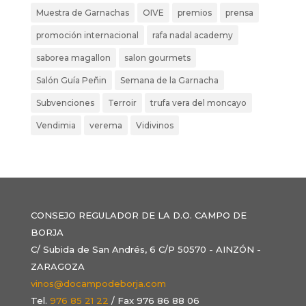
Muestra de Garnachas
OIVE
premios
prensa
promoción internacional
rafa nadal academy
saborea magallon
salon gourmets
Salón Guía Peñin
Semana de la Garnacha
Subvenciones
Terroir
trufa vera del moncayo
Vendimia
verema
Vidivinos
CONSEJO REGULADOR DE LA D.O. CAMPO DE
BORJA
C/ Subida de San Andrés, 6 C/P 50570 - AINZÓN -
ZARAGOZA
vinos@docampodeborja.com
Tel.
976 85 21 22
/ Fax 976 86 88 06