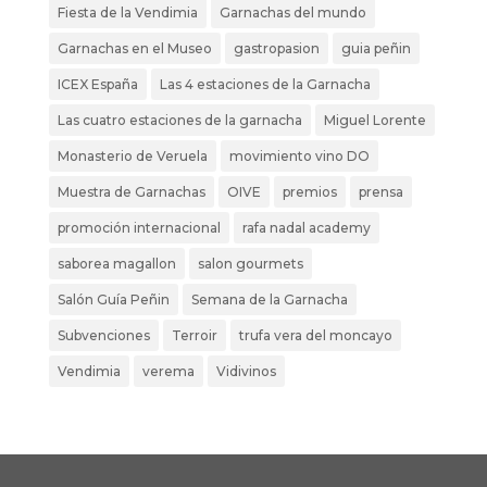
Fiesta de la Vendimia
Garnachas del mundo
Garnachas en el Museo
gastropasion
guia peñin
ICEX España
Las 4 estaciones de la Garnacha
Las cuatro estaciones de la garnacha
Miguel Lorente
Monasterio de Veruela
movimiento vino DO
Muestra de Garnachas
OIVE
premios
prensa
promoción internacional
rafa nadal academy
saborea magallon
salon gourmets
Salón Guía Peñin
Semana de la Garnacha
Subvenciones
Terroir
trufa vera del moncayo
Vendimia
verema
Vidivinos