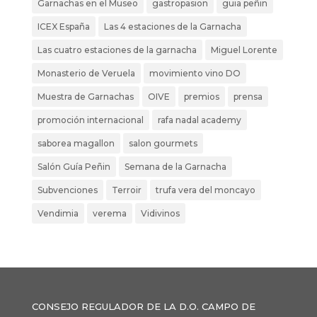
Garnachas en el Museo
gastropasion
guia peñin
ICEX España
Las 4 estaciones de la Garnacha
Las cuatro estaciones de la garnacha
Miguel Lorente
Monasterio de Veruela
movimiento vino DO
Muestra de Garnachas
OIVE
premios
prensa
promoción internacional
rafa nadal academy
saborea magallon
salon gourmets
Salón Guía Peñin
Semana de la Garnacha
Subvenciones
Terroir
trufa vera del moncayo
Vendimia
verema
Vidivinos
CONSEJO REGULADOR DE LA D.O. CAMPO DE