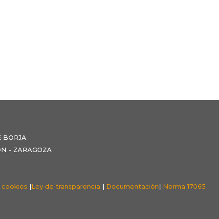
E BORJA
NZÓN - ZARAGOZA
e cookies
|
Ley de transparencia
|
Documentación
|
Norma 17065