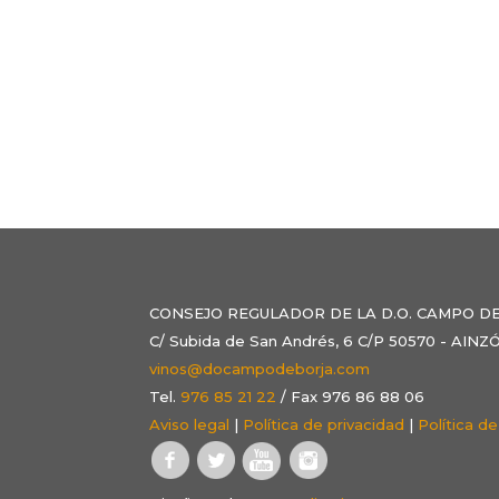
CONSEJO REGULADOR DE LA D.O. CAMPO D
C/ Subida de San Andrés, 6 C/P 50570 - AI
vinos@docampodeborja.com
Tel.
976 85 21 22
/ Fax 976 86 88 06
Aviso legal
|
Política de privacidad
|
Política d