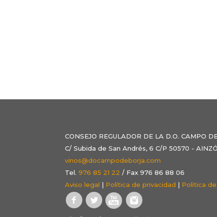
CONSEJO REGULADOR DE LA D.O. CAMPO D
C/ Subida de San Andrés, 6 C/P 50570 - AI
vinos@docampodeborja.com
Tel.
976 85 21 22
/ Fax 976 86 88 06
Aviso legal
|
Política de privacidad
|
Política d