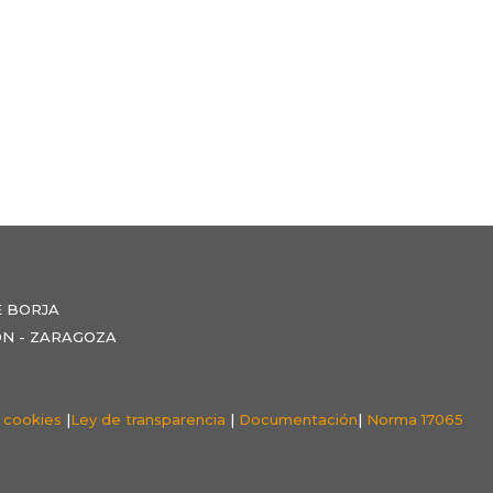
E BORJA
NZÓN - ZARAGOZA
e cookies
|
Ley de transparencia
|
Documentación
|
Norma 17065