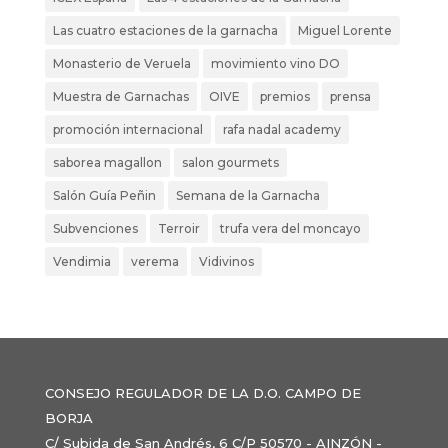
Las cuatro estaciones de la garnacha
Miguel Lorente
Monasterio de Veruela
movimiento vino DO
Muestra de Garnachas
OIVE
premios
prensa
promoción internacional
rafa nadal academy
saborea magallon
salon gourmets
Salón Guía Peñin
Semana de la Garnacha
Subvenciones
Terroir
trufa vera del moncayo
Vendimia
verema
Vidivinos
CONSEJO REGULADOR DE LA D.O. CAMPO DE
BORJA
C/ Subida de San Andrés, 6 C/P 50570 - AINZÓN -