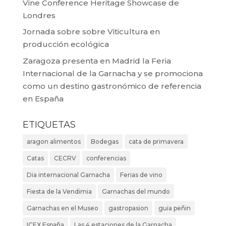
Vine Conference Heritage Showcase de
Londres
Jornada sobre sobre Viticultura en
producción ecológica
Zaragoza presenta en Madrid la Feria
Internacional de la Garnacha y se promociona
como un destino gastronómico de referencia
en España
ETIQUETAS
aragon alimentos
Bodegas
cata de primavera
Catas
CECRV
conferencias
Dia internacional Garnacha
Ferias de vino
Fiesta de la Vendimia
Garnachas del mundo
Garnachas en el Museo
gastropasion
guia peñin
ICEX España
Las 4 estaciones de la Garnacha