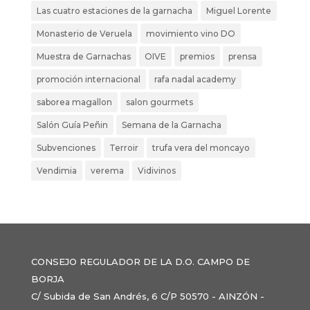
Las cuatro estaciones de la garnacha
Miguel Lorente
Monasterio de Veruela
movimiento vino DO
Muestra de Garnachas
OIVE
premios
prensa
promoción internacional
rafa nadal academy
saborea magallon
salon gourmets
Salón Guía Peñin
Semana de la Garnacha
Subvenciones
Terroir
trufa vera del moncayo
Vendimia
verema
Vidivinos
CONSEJO REGULADOR DE LA D.O. CAMPO DE
BORJA
C/ Subida de San Andrés, 6 C/P 50570 - AINZÓN -