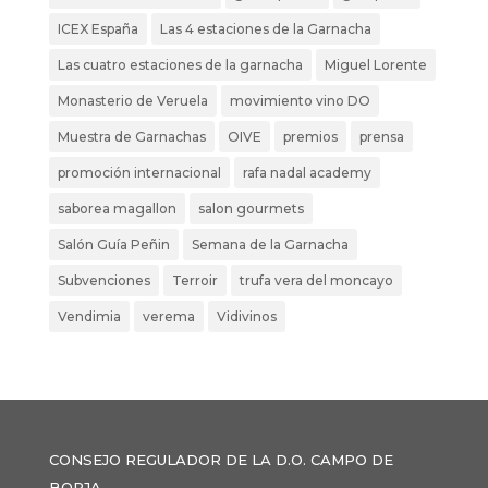
ICEX España
Las 4 estaciones de la Garnacha
Las cuatro estaciones de la garnacha
Miguel Lorente
Monasterio de Veruela
movimiento vino DO
Muestra de Garnachas
OIVE
premios
prensa
promoción internacional
rafa nadal academy
saborea magallon
salon gourmets
Salón Guía Peñin
Semana de la Garnacha
Subvenciones
Terroir
trufa vera del moncayo
Vendimia
verema
Vidivinos
CONSEJO REGULADOR DE LA D.O. CAMPO DE
BORJA