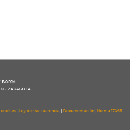
E BORJA
NZÓN - ZARAGOZA
e cookies
|
Ley de transparencia
|
Documentación
|
Norma 17065