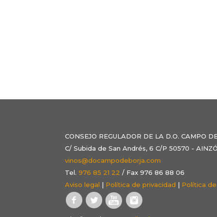
CONSEJO REGULADOR DE LA D.O. CAMPO D
C/ Subida de San Andrés, 6 C/P 50570 - AI
vinos@docampodeborja.com
Tel.
976 85 21 22
/ Fax 976 86 88 06
Aviso legal
|
Política de privacidad
|
Política d