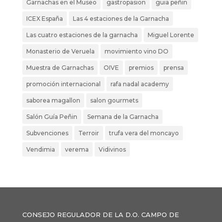
Garnachas en el Museo
gastropasion
guia peñin
ICEX España
Las 4 estaciones de la Garnacha
Las cuatro estaciones de la garnacha
Miguel Lorente
Monasterio de Veruela
movimiento vino DO
Muestra de Garnachas
OIVE
premios
prensa
promoción internacional
rafa nadal academy
saborea magallon
salon gourmets
Salón Guía Peñin
Semana de la Garnacha
Subvenciones
Terroir
trufa vera del moncayo
Vendimia
verema
Vidivinos
CONSEJO REGULADOR DE LA D.O. CAMPO DE