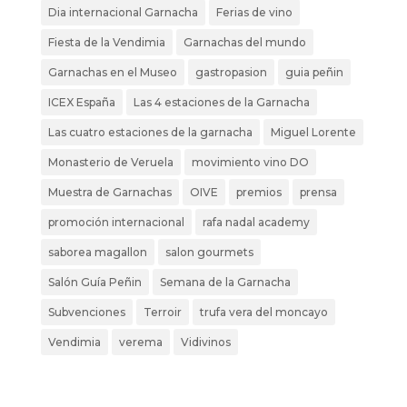
Dia internacional Garnacha
Ferias de vino
Fiesta de la Vendimia
Garnachas del mundo
Garnachas en el Museo
gastropasion
guia peñin
ICEX España
Las 4 estaciones de la Garnacha
Las cuatro estaciones de la garnacha
Miguel Lorente
Monasterio de Veruela
movimiento vino DO
Muestra de Garnachas
OIVE
premios
prensa
promoción internacional
rafa nadal academy
saborea magallon
salon gourmets
Salón Guía Peñin
Semana de la Garnacha
Subvenciones
Terroir
trufa vera del moncayo
Vendimia
verema
Vidivinos