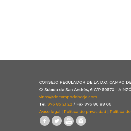
CONSEJO REGULADOR DE LA D.O. CAMPO D
C/ Subida de San Andrés, 6 C/P 50570 - AI
vinos@docampodeborja.com
Tel.
976 85 21 22
/ Fax 976 86 88 06
Aviso legal
|
Política de privacidad
|
Política d