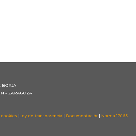
E BORJA
NZÓN - ZARAGOZA
e cookies
|
Ley de transparencia
|
Documentación
|
Norma 17065