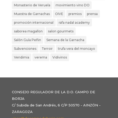
Monasterio de Veruela
movimiento vino DO
Muestra de Garnachas
OIVE
premios
prensa
promoción internacional
rafa nadal academy
saborea magallon
salon gourmets
Salón Guía Peñin
Semana de la Garnacha
Subvenciones
Terroir
trufa vera del moncayo
Vendimia
verema
Vidivinos
CONSEJO REGULADOR DE LA D.O. CAMPO DE
BORJA
C/ Subida de San Andrés, 6 C/P 50570 - AINZÓN -
ZARAGOZA